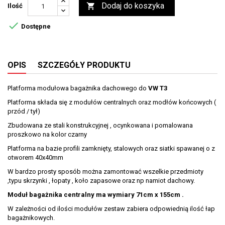
Dodaj do koszyka

Ilość

Dostępne
OPIS
SZCZEGÓŁY PRODUKTU
Platforma modułowa bagażnika dachowego do
VW T3
Platforma składa się z modułów centralnych oraz modłów końcowych (
przód / tył)
Zbudowana ze stali konstrukcyjnej , ocynkowana i pomalowana
proszkowo na kolor czarny
Platforma na bazie profili zamknięty, stalowych oraz siatki spawanej o z
otworem 40x40mm
W bardzo prosty sposób można zamontować wszelkie przedmioty
,typu skrzynki , łopaty , koło zapasowe oraz np namiot dachowy.
Moduł bagażnika centralny ma wymiary 71cm x 155cm .
W zależności od ilości modułów zestaw zabiera odpowiednią ilość łap
bagażnikowych.