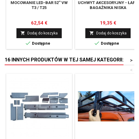
MOCOWANIE LED-BAR 52'' VW
UCHWYT AKCESORYJNY - ŁAPY
T3 / T25
BAGAŻNIKA NISKA
Cena
Cena
62,54 €
19,35 €


Dodaj do koszyka
Dodaj do koszyka


Dostępne
Dostępne
16 INNYCH PRODUKTÓW W TEJ SAMEJ KATEGORII:
>
<