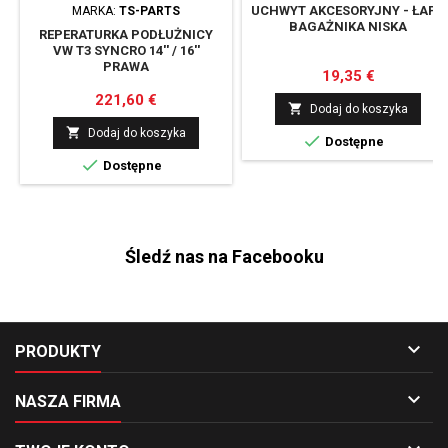
UCHWYT AKCESORYJNY - ŁAPY
MARKA:
TS-PARTS
BAGAŻNIKA NISKA
REPERATURKA PODŁUŻNICY
VW T3 SYNCRO 14'' / 16''
PRAWA
Cena
19,35 €
Cena
221,60 €

Dodaj do koszyka

Dodaj do koszyka

Dostępne

Dostępne
Śledź nas na Facebooku

PRODUKTY

NASZA FIRMA