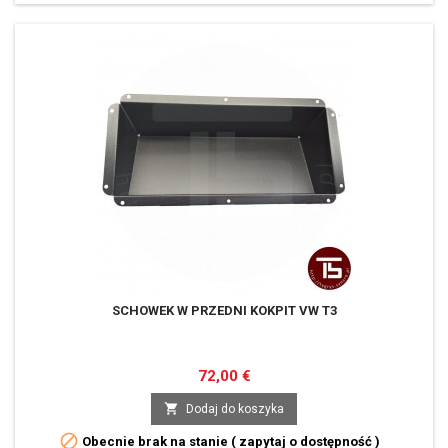
SCHOWEK W PRZEDNI KOKPIT VW T3
Cena
72,00 €

Dodaj do koszyka

Obecnie brak na stanie ( zapytaj o dostępność )