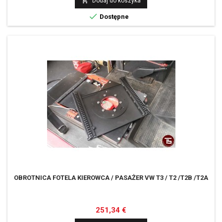

Dodaj do koszyka

Dostępne
OBROTNICA FOTELA KIEROWCA / PASAŻER VW T3 / T2 /T2B /T2A
Cena
251,34 €