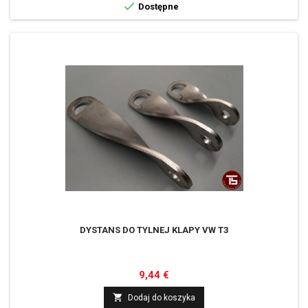

Dostępne
DYSTANS DO TYLNEJ KLAPY VW T3
Cena
9,44 €

Dodaj do koszyka