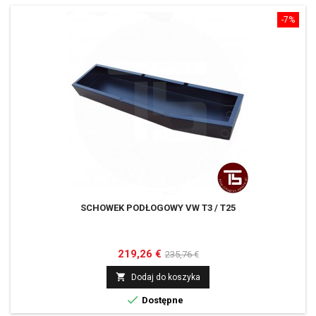
-7%
SCHOWEK PODŁOGOWY VW T3 / T25
Cena
Cena
219,26 €
235,76 €
podstawowa

Dodaj do koszyka

Dostępne