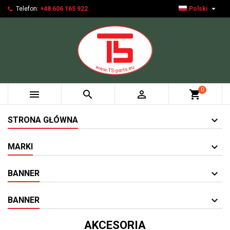

Telefon:
+48 606 165 922
Polski
0



shopping_cart
STRONA GŁÓWNA
MARKI
BANNER
BANNER
AKCESORIA