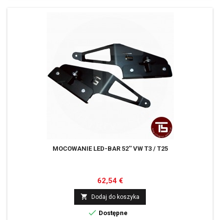
MOCOWANIE LED-BAR 52'' VW T3 / T25
Cena
62,54 €

Dodaj do koszyka

Dostępne