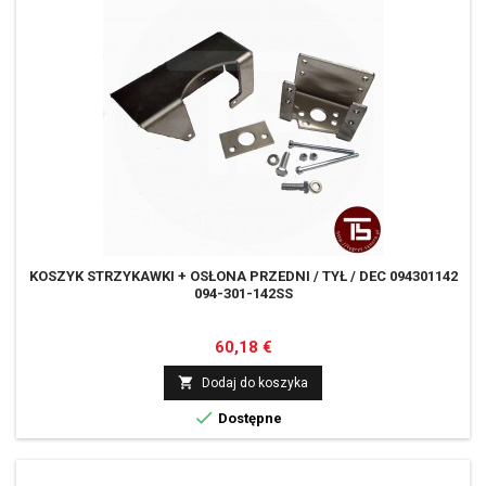
KOSZYK STRZYKAWKI + OSŁONA PRZEDNI / TYŁ / DEC 094301142
094-301-142SS
Cena
60,18 €

Dodaj do koszyka

Dostępne