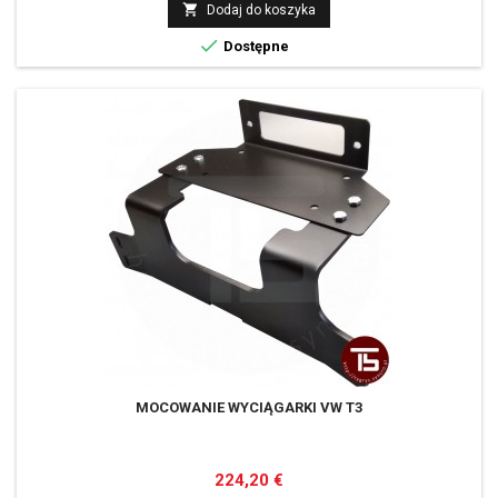

Dodaj do koszyka

Dostępne
MOCOWANIE WYCIĄGARKI VW T3
Cena
224,20 €