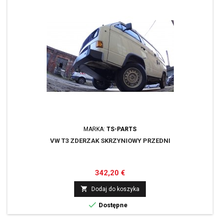
MARKA:
TS-PARTS
VW T3 ZDERZAK SKRZYNIOWY PRZEDNI
Cena
342,20 €

Dodaj do koszyka

Dostępne