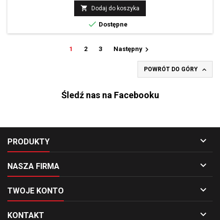

Dodaj do koszyka

Dostępne

1
2
3
Następny

POWRÓT DO GÓRY
Śledź nas na Facebooku

PRODUKTY

NASZA FIRMA

TWOJE KONTO

KONTAKT