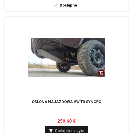

Dostępne
OSŁONA NAJAZDOWA VW T3 SYNCRO
Cena
259,60 €

Dodaj do koszyka