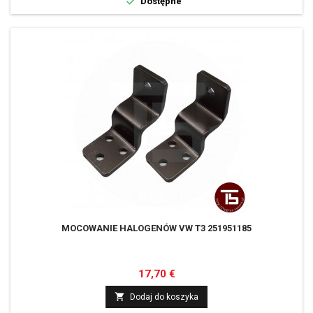

Dostępne
MOCOWANIE HALOGENÓW VW T3 251951185
Cena
17,70 €

Dodaj do koszyka