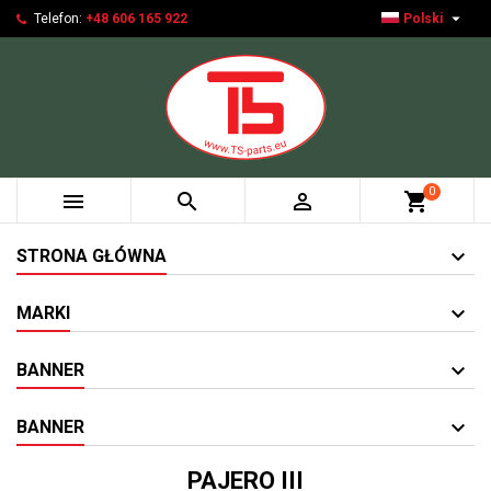

Telefon:
+48 606 165 922
Polski
0



shopping_cart
STRONA GŁÓWNA
MARKI
BANNER
BANNER
PAJERO III