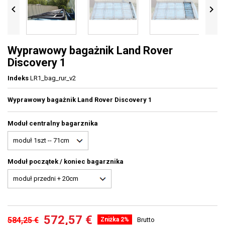


Wyprawowy bagażnik Land Rover
Discovery 1
Indeks
LR1_bag_rur_v2
Wyprawowy bagażnik
Land Rover Discovery 1
Moduł centralny bagarznika
Moduł początek / koniec bagarznika
572,57 €
584,25 €
Zniżka 2%
Brutto