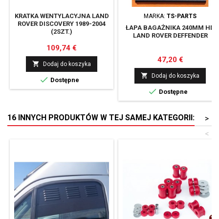
KRATKA WENTYLACYJNA LAND
MARKA:
TS-PARTS
ROVER DISCOVERY 1989-2004
ŁAPA BAGAŻNIKA 240MM HD
(2SZT.)
LAND ROVER DEFFENDER
Cena
109,74 €
Cena
47,20 €

Dodaj do koszyka

Dodaj do koszyka

Dostępne

Dostępne
16 INNYCH PRODUKTÓW W TEJ SAMEJ KATEGORII:
>
<