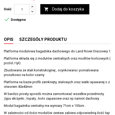
Dodaj do koszyka

Ilość

Dostępne
OPIS
SZCZEGÓŁY PRODUKTU
Platforma modułowa bagażnika dachowego do Land Rover Discovery 1
Platforma składa się z modułów centralnych oraz modłów końcowych (
przód / tył)
Zbudowana ze stali konstrukcyjnej , ocynkowana i pomalowana
proszkowo na kolor czarny
Platforma na bazie profili zamknięty, stalowych oraz siatki spawanej o z
otworem 40x40mm
W bardzo prosty sposób można zamontować wszelkie przedmioty
,typu skrzynki , łopaty , koło zapasowe oraz np namiot dachowy.
Moduł bagażnika centralny ma wymiary 71cm x 155cm .
W zależności od ilości modułów zestaw zabiera odpowiednią ilość łap