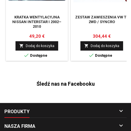
KRATKA WENTYLACYJNA
ZESTAW ZAWIESZENIA VW T3
NISSAN INTERSTAR I 2002–
2WD / SYNCRO
2010
Cena
Cena
49,20 €
304,44 €


Dodaj do koszyka
Dodaj do koszyka


Dostępne
Dostępne
Śledź nas na Facebooku

PRODUKTY

NASZA FIRMA