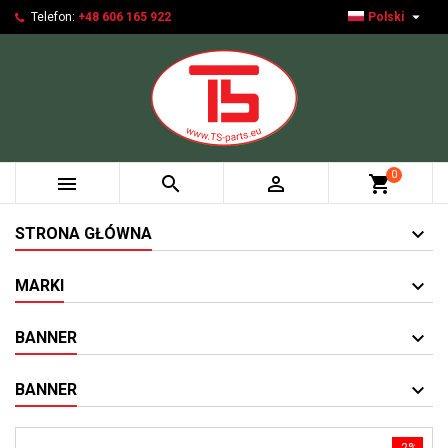

Telefon:
+48 606 165 922
Polski
0



shopping_cart
STRONA GŁÓWNA
MARKI
BANNER
BANNER