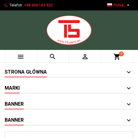

Telefon:
+48 606 165 922
Polski
0



shopping_cart
STRONA GŁÓWNA
MARKI
BANNER
BANNER