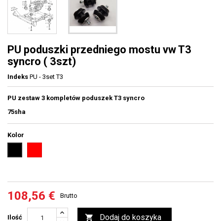
PU poduszki przedniego mostu vw T3
syncro ( 3szt)
Indeks
PU - 3set T3
PU zestaw 3 kompletów poduszek T3 syncro
75sha
Kolor
Czerwone
czarny
108,56 €
Brutto
Dodaj do koszyka

Ilość