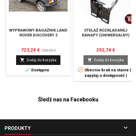
WYPRAWOWY BAGAŻNIK LAND
STELAŻ ROZKŁADANEJ
ROVER DISCOVERY 2
KANAPY (UNIWERSALNY)
Cena
Cena
Cena
723,24 €
292,74 €
738,00 €
podstawowa


Dodaj do koszyka
Dodaj do koszyka


Dostępne
Obecnie brak na stanie (
zapytaj o dostępność )
Śledź nas na Facebooku

PRODUKTY