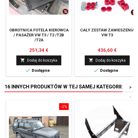
OBROTNICA FOTELA KIEROWCA
CAŁY ZESTAW ZAWIESZENIA
/ PASAŻER VW T3 / T2 /T2B
VW T3
/T2A
Cena
Cena
251,34 €
436,60 €


Dodaj do koszyka
Dodaj do koszyka


Dostępne
Dostępne
16 INNYCH PRODUKTÓW W TEJ SAMEJ KATEGORII:
>
<
-2%