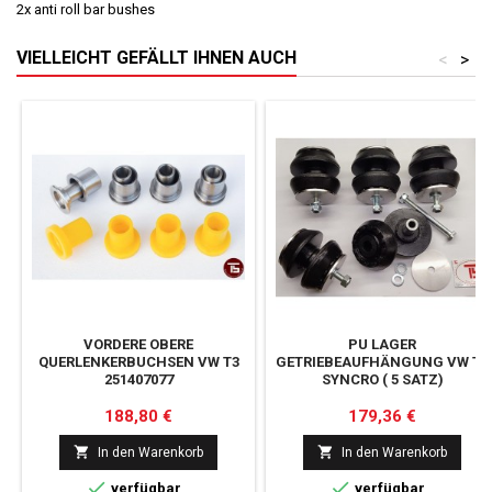
2x anti roll bar bushes
VIELLEICHT GEFÄLLT IHNEN AUCH
<
>
VORDERE OBERE
PU LAGER
QUERLENKERBUCHSEN VW T3
GETRIEBEAUFHÄNGUNG VW T3
251407077
SYNCRO ( 5 SATZ)
Preis
Preis
188,80 €
179,36 €


In den Warenkorb
In den Warenkorb


verfügbar
verfügbar