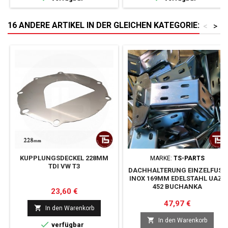
16 ANDERE ARTIKEL IN DER GLEICHEN KATEGORIE:
<
>
KUPPLUNGSDECKEL 228MM
MARKE:
TS-PARTS
TDI VW T3
DACHHALTERUNG EINZELFUSS I
NOX 169MM EDELSTAHL UAZ-4
52 BUCHANKA
Preis
23,60 €
Preis
47,97 €

In den Warenkorb

In den Warenkorb

verfügbar