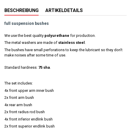
BESCHREIBUNG
ARTIKELDETAILS
full suspension bushes
We use the best quality
polyurethane
for production.
The metal washers are made of
stainless steel
.
The bushes have small perforations to keep the lubricant so they don't
make noises after some time of use.
Standard hardness:
75 sha
.
The set includes:
4x front upper arm inner bush
2x front arm bush
4x rear arm bush
2x front radius rod bush
4x front inferior endlink bush
2x front superior endlink bush