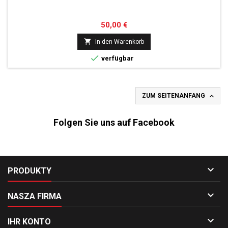
Preis
50,00 €

In den Warenkorb

verfügbar

ZUM SEITENANFANG
Folgen Sie uns auf Facebook

PRODUKTY

NASZA FIRMA

IHR KONTO