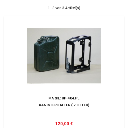
1 - 3 von 3 Artikel(n)
MARKE:
UP-4X4.PL
KANISTERHALTER ( 20 LITER)
Preis
120,00 €