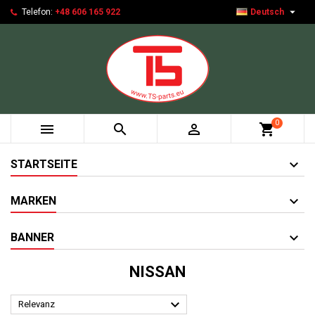

Telefon:
+48 606 165 922
Deutsch
0



shopping_cart
STARTSEITE
MARKEN
BANNER
NISSAN

Relevanz