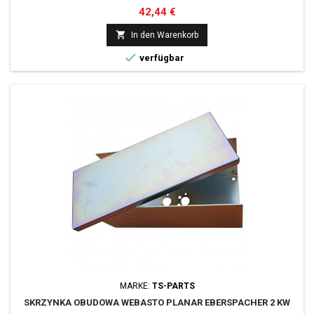
Preis
42,44 €

In den Warenkorb

verfügbar
MARKE:
TS-PARTS
SKRZYNKA OBUDOWA WEBASTO PLANAR EBERSPACHER 2 KW