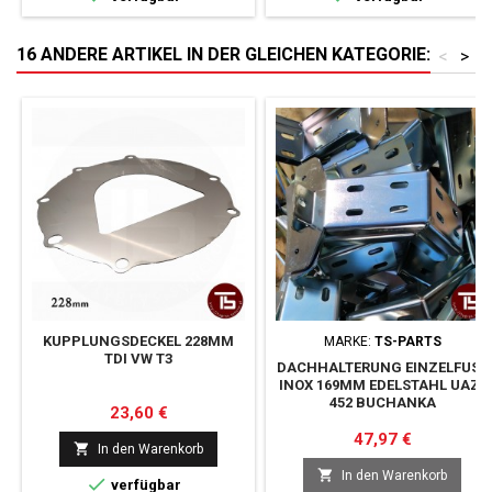
16 ANDERE ARTIKEL IN DER GLEICHEN KATEGORIE:
<
>
KUPPLUNGSDECKEL 228MM
MARKE:
TS-PARTS
TDI VW T3
DACHHALTERUNG EINZELFUSS I
NOX 169MM EDELSTAHL UAZ-4
52 BUCHANKA
Preis
23,60 €
Preis
47,97 €

In den Warenkorb

In den Warenkorb

verfügbar