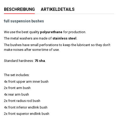
BESCHREIBUNG
ARTIKELDETAILS
full suspension bushes
We use the best quality
polyurethane
for production.
The metal washers are made of
stainless steel
.
The bushes have small perforations to keep the lubricant so they don't
make noises after some time of use.
Standard hardness:
75 sha
.
The set includes:
4x front upper arm inner bush
2x front arm bush
4x rear arm bush
2x front radius rod bush
4x front inferior endlink bush
2x front superior endlink bush