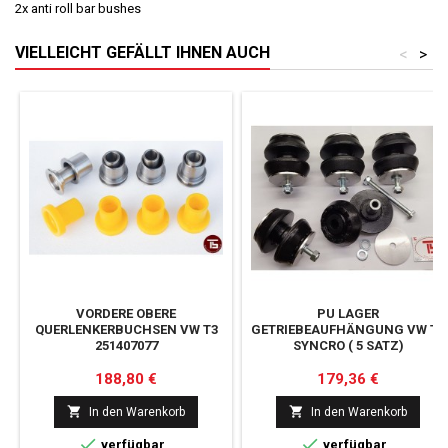
2x anti roll bar bushes
VIELLEICHT GEFÄLLT IHNEN AUCH
<
>
VORDERE OBERE
PU LAGER
QUERLENKERBUCHSEN VW T3
GETRIEBEAUFHÄNGUNG VW T3
251407077
SYNCRO ( 5 SATZ)
Preis
Preis
188,80 €
179,36 €


In den Warenkorb
In den Warenkorb


verfügbar
verfügbar